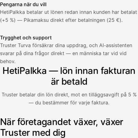
Pengarna när du vill
HetiPalkka betalar ut lönen redan innan kunden har betalat
(+5 %) — Pikamaksu direkt efter betalningen (25 €).
Trygghet och support
Truster Turva försäkrar dina uppdrag, och AI-assistenten
svarar på dina frågor direkt — en människa tar vid vid
Palkka
behov.
HetiPalkka — lön innan fakturan
Palkka maksussa
Lasku · Acme Oy
Odottaa maksua
är betald
Nosta palkkaa
Truster betalar din lön direkt, mot en tilläggsavgift på 5 %
— du bestämmer för varje faktura.
Bruttopalkka
Palvelumaksu
HetiPalkka 5 %
När företagandet växer, växer
Illustration: en användare tar ut lön från en faktura som k
Ennakonpidätys
Truster med dig