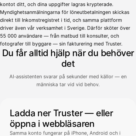
kontot ditt, och dina uppgifter lagras krypterade.
Myndighetsanmälningarna för löneutbetalningen skickas
direkt till Inkomstregistret i tid, och samma plattform
driver även vår verksamhet i Sverige. Därför sköter över
55 000 användare — från matbud till konsulter, och
Avustaja
fotografer till byggare — sin fakturering med Truster.
Du får alltid hjälp när du behöver
Hei! Miten voin auttaa?
det
AI-assistenten svarar på sekunder med källor — en
Avaa Kuitit-välilehti ja valitse Skanna
människa tar vid vid behov.
Truster lukee summan ja ALV
automaattisesti — tarkista tiedot ja
Illustration: en användare frågar AI-assistenten om hur man 
Ladda ner Truster — eller
öppna i webbläsaren
Kuittien lisääminen
LÄHTEET
Samma konto fungerar på iPhone, Android och i