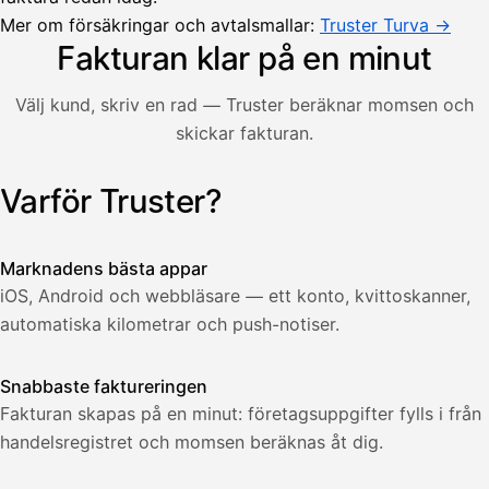
Lasku lähetetty
Uusi lasku
Mer om försäkringar och avtalsmallar:
Kuljetuspalvelut,
Truster Turva →
heinäkuu
Fakturan klar på en minut
1
850,00
Välj kund, skriv en rad — Truster beräknar momsen och
€
ALV
skickar fakturan.
471,75
25,5
€
2
%
321,75
Yhteensä
Varför Truster?
Illustration: en användare skapar en faktura i Truster-app
€
Marknadens bästa appar
iOS, Android och webbläsare — ett konto, kvittoskanner,
automatiska kilometrar och push-notiser.
Snabbaste faktureringen
Fakturan skapas på en minut: företagsuppgifter fylls i från
handelsregistret och momsen beräknas åt dig.