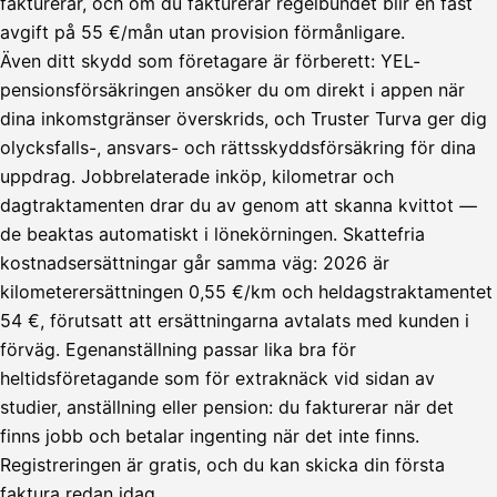
fakturerar, och om du fakturerar regelbundet blir en fast
avgift på 55 €/mån utan provision förmånligare.
Även ditt skydd som företagare är förberett: YEL-
pensionsförsäkringen ansöker du om direkt i appen när
dina inkomstgränser överskrids, och Truster Turva ger dig
olycksfalls-, ansvars- och rättsskyddsförsäkring för dina
uppdrag. Jobbrelaterade inköp, kilometrar och
dagtraktamenten drar du av genom att skanna kvittot —
de beaktas automatiskt i lönekörningen. Skattefria
kostnadsersättningar går samma väg: 2026 är
kilometerersättningen 0,55 €/km och heldagstraktamentet
54 €, förutsatt att ersättningarna avtalats med kunden i
förväg. Egenanställning passar lika bra för
heltidsföretagande som för extraknäck vid sidan av
studier, anställning eller pension: du fakturerar när det
Lähetä
finns jobb och betalar ingenting när det inte finns.
lasku
Registreringen är gratis, och du kan skicka din första
Laskut
Acme
Asiakas
Oy
faktura redan idag.