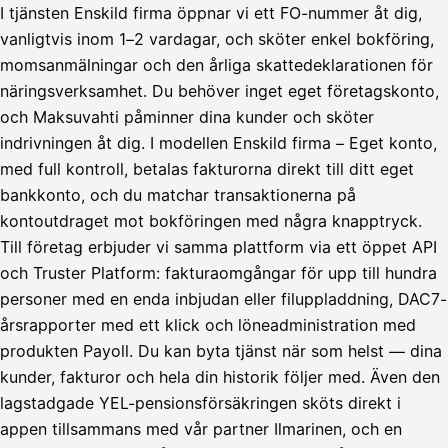
Tilillesi
I tjänsten Enskild firma öppnar vi ett FO-nummer åt dig,
vanligtvis inom 1–2 vardagar, och sköter enkel bokföring,
HetiPalkka
Tava
momsanmälningar och den årliga skattedeklarationen för
Kun 
Ennen laskun maksua
näringsverksamhet. Du behöver inget eget företagskonto,
och Maksuvahti påminner dina kunder och sköter
Vahvista
indrivningen åt dig. I modellen Enskild firma – Eget konto,
med full kontroll, betalas fakturorna direkt till ditt eget
bankkonto, och du matchar transaktionerna på
kontoutdraget mot bokföringen med några knapptryck.
Till företag erbjuder vi samma plattform via ett öppet API
och Truster Platform: fakturaomgångar för upp till hundra
personer med en enda inbjudan eller filuppladdning, DAC7-
årsrapporter med ett klick och löneadministration med
produkten Payoll. Du kan byta tjänst när som helst — dina
kunder, fakturor och hela din historik följer med. Även den
lagstadgade YEL-pensionsförsäkringen sköts direkt i
appen tillsammans med vår partner Ilmarinen, och en