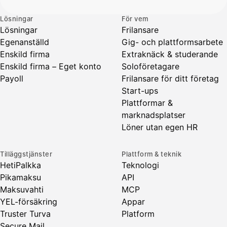
Lösningar
För vem
Lösningar
Frilansare
Egenanställd
Gig- och plattformsarbete
Enskild firma
Extraknäck & studerande
Enskild firma – Eget konto
Soloföretagare
Payoll
Frilansare för ditt företag
Start-ups
Plattformar &
marknadsplatser
Löner utan egen HR
Tilläggstjänster
Plattform & teknik
HetiPalkka
Teknologi
Pikamaksu
API
Maksuvahti
MCP
YEL-försäkring
Appar
Truster Turva
Platform
Secure Mail