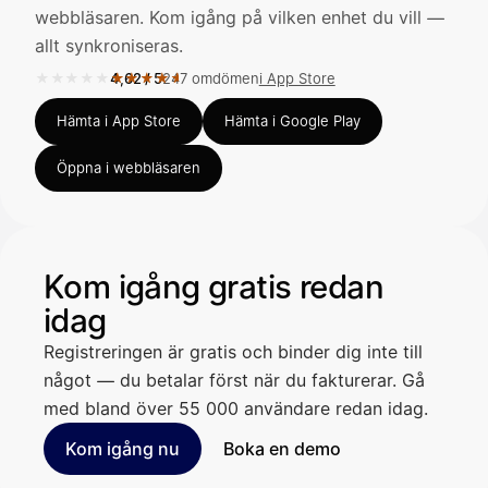
webbläsaren. Kom igång på vilken enhet du vill —
allt synkroniseras.
Kirjoita viesti…
★★★★★
★★★★★
4,62
/
5
247 omdömen
i App Store
Betyg 4,62 av 5 i App Store, 247 omdömen.
Hämta i App Store
Hämta i Google Play
Öppna i webbläsaren
Kom igång gratis redan
idag
Registreringen är gratis och binder dig inte till
något — du betalar först när du fakturerar. Gå
med bland över 55 000 användare redan idag.
Kom igång nu
Boka en demo