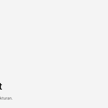
t
kturan.