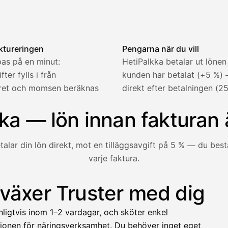
en — kund och rad fylls i, momsen beräknas automatiskt och 
ktureringen
Pengarna när du vill
as på en minut:
HetiPalkka betalar ut lönen
ter fylls i från
kunden har betalat (+5 %)
tret och momsen beräknas
direkt efter betalningen (25
2 321,75 €
ka — lön innan fakturan 
talar din lön direkt, mot en tilläggsavgift på 5 % — du be
varje faktura.
1 850,00 €
−92,50 €
−73,82 €
 växer Truster med dig
unden ännu inte betalat — med HetiPalkka betalar Truster lö
−412,00 €
nligtvis inom 1–2 vardagar, och sköter enkel
1 271,68 €
ionen för näringsverksamhet. Du behöver inget eget