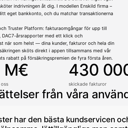
ter indrivningen åt dig. I modellen Enskild firma –
llinen nosto
ll ditt eget bankkonto, och du matchar transaktionerna
lasku on maksettu
och Truster Platform: fakturaomgångar för upp till
, DAC7-årsrapporter med ett klick och
t när som helst — dina kunder, fakturor och hela din
säkringen sköts direkt i appen tillsammans med vår
ts rabatt på försäkringspremien de fyra första åren.
 M€
430 00
 oss
skickade fakturor
ättelser från våra använ
ster har den bästa kundservicen oc