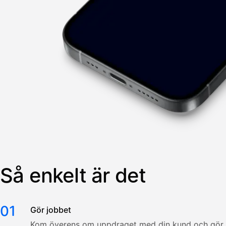
Så enkelt är det
01
Gör jobbet
Kom överens om uppdraget med din kund och gör j