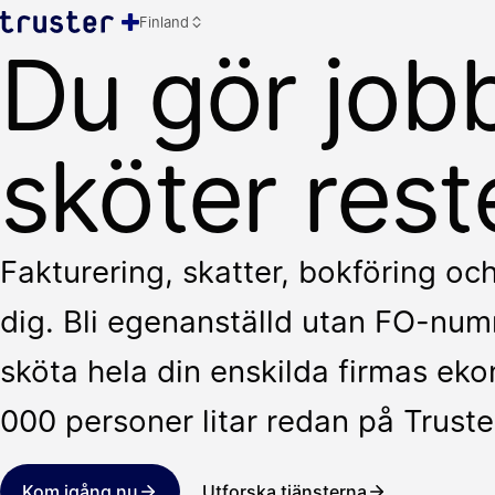
Finland
Du gör jobb
sköter rest
Fakturering, skatter, bokföring oc
dig. Bli egenanställd utan FO-numm
sköta hela din enskilda firmas ek
000 personer litar redan på Truste
Kom igång nu
Utforska tjänsterna