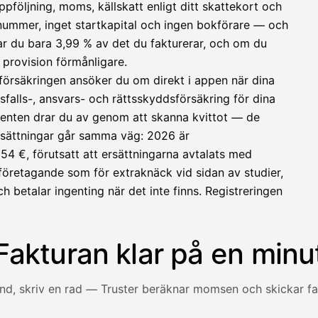
ppföljning, moms, källskatt enligt ditt skattekort och
O-nummer, inget startkapital och ingen bokförare — och
lar du bara 3,99 % av det du fakturerar, och om du
 provision förmånligare.
försäkringen ansöker du om direkt i appen när dina
sfalls-, ansvars- och rättsskyddsförsäkring för dina
enten drar du av genom att skanna kvittot — de
rsättningar går samma väg: 2026 är
4 €, förutsatt att ersättningarna avtalats med
sföretagande som för extraknäck vid sidan av studier,
ch betalar ingenting när det inte finns. Registreringen
Fakturan klar på en minu
und, skriv en rad — Truster beräknar momsen och skickar fa