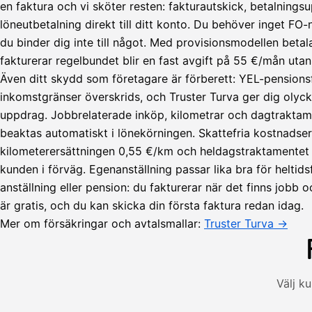
en faktura och vi sköter resten: fakturautskick, betalningsu
löneutbetalning direkt till ditt konto. Du behöver inget F
du binder dig inte till något. Med provisionsmodellen beta
fakturerar regelbundet blir en fast avgift på 55 €/mån utan
Även ditt skydd som företagare är förberett: YEL-pensions
inkomstgränser överskrids, och Truster Turva ger dig olyck
uppdrag. Jobbrelaterade inköp, kilometrar och dagtraktam
beaktas automatiskt i lönekörningen. Skattefria kostnadse
Lähetä
kilometerersättningen 0,55 €/km och heldagstraktamentet 5
lasku
kunden i förväg. Egenanställning passar lika bra för heltid
Laskut
Acme
Asiakas
anställning eller pension: du fakturerar när det finns jobb o
Oy
är gratis, och du kan skicka din första faktura redan idag.
Lasku lähetetty
Uusi lasku
Kuljetuspalvelut,
Mer om försäkringar och avtalsmallar:
Truster Turva →
heinäkuu
1
850,00
€
ALV
Välj k
471,75
25,5
€
2
%