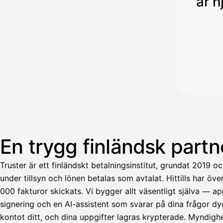
är h
En trygg finländsk partn
Truster är ett finländskt betalningsinstitut, grundat 2019 
under tillsyn och lönen betalas som avtalat. Hittills har öv
000 fakturor skickats. Vi bygger allt väsentligt själva — 
signering och en AI-assistent som svarar på dina frågor dyg
Avustaja
kontot ditt, och dina uppgifter lagras krypterade. Myndigh