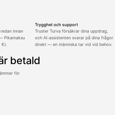
fakturan skickas.
Trygghet och support
 redan innan
Truster Turva försäkrar dina uppdrag,
 — Pikamaksu
och AI-assistenten svarar på dina frågor
 €).
direkt — en människa tar vid vid behov.
är betald
stämmer för
nen direkt mot en avgift på fem procent.