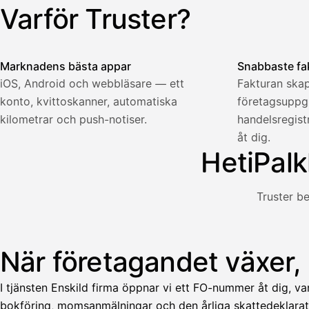
321,75
Yhteensä
Varför Truster?
Illustration: en användare skapar en faktura i Truster-app
€
Marknadens bästa appar
Snabbaste fa
iOS, Android och webbläsare — ett
Fakturan skap
konto, kvittoskanner, automatiska
företagsuppgif
Palkka
kilometrar och push-notiser.
handelsregis
åt dig.
Palkka maksussa
Lasku · Acme Oy
HetiPalk
Odottaa maksua
Nosta palkkaa
Truster be
Bruttopalkka
Palvelumaksu
HetiPalkka 5 %
När företagandet växer,
Illustration: en användare tar ut lön från en faktura som k
Ennakonpidätys
I tjänsten Enskild firma öppnar vi ett FO-nummer åt dig, va
Tilillesi
bokföring, momsanmälningar och den årliga skattedeklarat