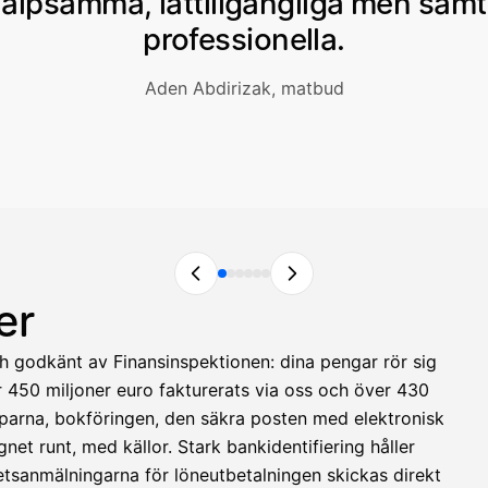
jälpsamma, lättillgängliga men samt
professionella.
Aden Abdirizak, matbud
er
och godkänt av Finansinspektionen: dina pengar rör sig
er 450 miljoner euro fakturerats via oss och över 430
apparna, bokföringen, den säkra posten med elektronisk
net runt, med källor. Stark bankidentifiering håller
etsanmälningarna för löneutbetalningen skickas direkt