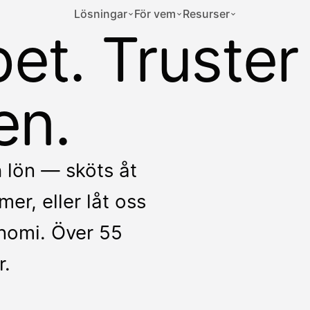
Lösningar
För vem
Resurser
et. Truster
en.
h lön — sköts åt
er, eller låt oss
onomi. Över 55
r.