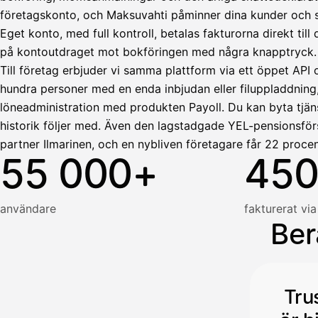
företagskonto, och Maksuvahti påminner dina kunder och skö
HetiPalkka
Tava
Eget konto, med full kontroll, betalas fakturorna direkt ti
Kun 
Ennen laskun maksua
på kontoutdraget mot bokföringen med några knapptryck.
Vahvista
Till företag erbjuder vi samma plattform via ett öppet API 
hundra personer med en enda inbjudan eller filuppladdning
löneadministration med produkten Payoll. Du kan byta tjäns
historik följer med. Även den lagstadgade YEL-pensionsför
partner Ilmarinen, och en nybliven företagare får 22 procen
55 000+
450
användare
fakturerat via
Ber
Tru