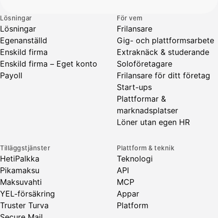
Lösningar
För vem
Lösningar
Frilansare
Egenanställd
Gig- och plattformsarbete
Enskild firma
Extraknäck & studerande
Enskild firma – Eget konto
Soloföretagare
Payoll
Frilansare för ditt företag
Start-ups
Plattformar &
marknadsplatser
Löner utan egen HR
Tilläggstjänster
Plattform & teknik
HetiPalkka
Teknologi
Pikamaksu
API
Maksuvahti
MCP
YEL-försäkring
Appar
Truster Turva
Platform
Secure Mail