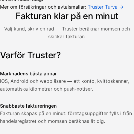
Lasku lähetetty
Uusi lasku
Mer om försäkringar och avtalsmallar:
Kuljetuspalvelut,
Truster Turva →
heinäkuu
Fakturan klar på en minut
1
850,00
Välj kund, skriv en rad — Truster beräknar momsen och
€
ALV
skickar fakturan.
471,75
25,5
€
2
%
321,75
Yhteensä
Varför Truster?
Illustration: en användare skapar en faktura i Truster-app
€
Marknadens bästa appar
iOS, Android och webbläsare — ett konto, kvittoskanner,
automatiska kilometrar och push-notiser.
Snabbaste faktureringen
Fakturan skapas på en minut: företagsuppgifter fylls i från
handelsregistret och momsen beräknas åt dig.