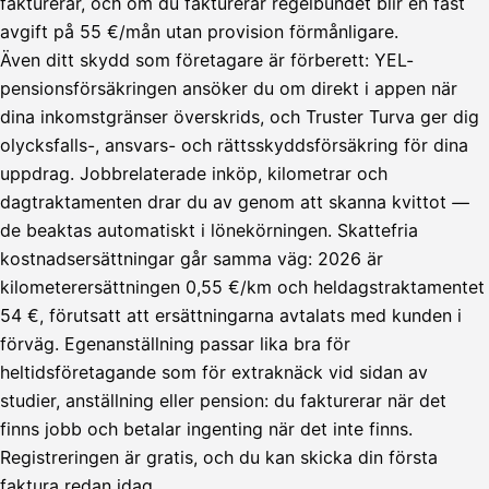
fakturerar, och om du fakturerar regelbundet blir en fast
avgift på 55 €/mån utan provision förmånligare.
Även ditt skydd som företagare är förberett: YEL-
pensionsförsäkringen ansöker du om direkt i appen när
dina inkomstgränser överskrids, och Truster Turva ger dig
olycksfalls-, ansvars- och rättsskyddsförsäkring för dina
uppdrag. Jobbrelaterade inköp, kilometrar och
dagtraktamenten drar du av genom att skanna kvittot —
de beaktas automatiskt i lönekörningen. Skattefria
kostnadsersättningar går samma väg: 2026 är
kilometerersättningen 0,55 €/km och heldagstraktamentet
54 €, förutsatt att ersättningarna avtalats med kunden i
förväg. Egenanställning passar lika bra för
heltidsföretagande som för extraknäck vid sidan av
studier, anställning eller pension: du fakturerar när det
Lähetä
finns jobb och betalar ingenting när det inte finns.
lasku
Registreringen är gratis, och du kan skicka din första
Laskut
Acme
Asiakas
Oy
faktura redan idag.