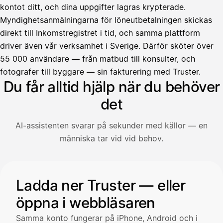
kontot ditt, och dina uppgifter lagras krypterade.
Myndighetsanmälningarna för löneutbetalningen skickas
direkt till Inkomstregistret i tid, och samma plattform
driver även vår verksamhet i Sverige. Därför sköter över
55 000 användare — från matbud till konsulter, och
Avustaja
fotografer till byggare — sin fakturering med Truster.
Du får alltid hjälp när du behöver
Hei! Miten voin auttaa?
det
AI-assistenten svarar på sekunder med källor — en
Avaa Kuitit-välilehti ja valitse Skanna
människa tar vid vid behov.
Truster lukee summan ja ALV
automaattisesti — tarkista tiedot ja
Illustration: en användare frågar AI-assistenten om hur man 
Ladda ner Truster — eller
öppna i webbläsaren
Kuittien lisääminen
LÄHTEET
Samma konto fungerar på iPhone, Android och i