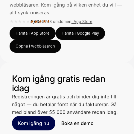
webbläsaren. Kom igång på vilken enhet du vill —
allt synkroniseras.
Kirjoita viesti…
★★★★★
★★★★★
4,63
/
5
248 omdömen
i App Store
Betyg 4,63 av 5 i App Store, 248 omdömen.
Hämta i App Store
Hämta i Google Play
Öppna i webbläsaren
Kom igång gratis redan
idag
Registreringen är gratis och binder dig inte till
något — du betalar först när du fakturerar. Gå
med bland över 55 000 användare redan idag.
Kom igång nu
Boka en demo