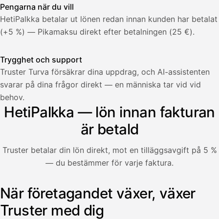
Pengarna när du vill
HetiPalkka betalar ut lönen redan innan kunden har betalat
(+5 %) — Pikamaksu direkt efter betalningen (25 €).
Trygghet och support
Truster Turva försäkrar dina uppdrag, och AI-assistenten
svarar på dina frågor direkt — en människa tar vid vid
Palkka
behov.
HetiPalkka — lön innan fakturan
Palkka maksussa
Lasku · Acme Oy
Odottaa maksua
är betald
Nosta palkkaa
Truster betalar din lön direkt, mot en tilläggsavgift på 5 %
— du bestämmer för varje faktura.
Bruttopalkka
Palvelumaksu
HetiPalkka 5 %
När företagandet växer, växer
Illustration: en användare tar ut lön från en faktura som k
Ennakonpidätys
Truster med dig