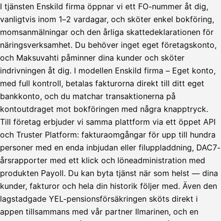
Tilillesi
I tjänsten Enskild firma öppnar vi ett FO-nummer åt dig,
vanligtvis inom 1–2 vardagar, och sköter enkel bokföring,
HetiPalkka
Tava
momsanmälningar och den årliga skattedeklarationen för
Kun 
Ennen laskun maksua
näringsverksamhet. Du behöver inget eget företagskonto,
och Maksuvahti påminner dina kunder och sköter
Vahvista
indrivningen åt dig. I modellen Enskild firma – Eget konto,
med full kontroll, betalas fakturorna direkt till ditt eget
bankkonto, och du matchar transaktionerna på
kontoutdraget mot bokföringen med några knapptryck.
Till företag erbjuder vi samma plattform via ett öppet API
och Truster Platform: fakturaomgångar för upp till hundra
personer med en enda inbjudan eller filuppladdning, DAC7-
årsrapporter med ett klick och löneadministration med
produkten Payoll. Du kan byta tjänst när som helst — dina
kunder, fakturor och hela din historik följer med. Även den
lagstadgade YEL-pensionsförsäkringen sköts direkt i
appen tillsammans med vår partner Ilmarinen, och en