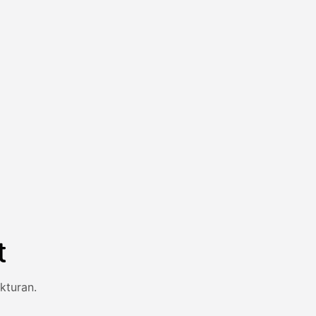
t
kturan.