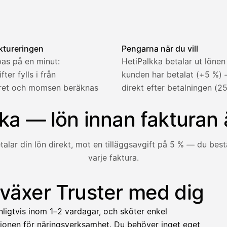
en — kund och rad fylls i, momsen beräknas automatiskt och 
ktureringen
Pengarna när du vill
as på en minut:
HetiPalkka betalar ut lönen
ter fylls i från
kunden har betalat (+5 %)
tret och momsen beräknas
direkt efter betalningen (25
2 321,75 €
ka — lön innan fakturan 
talar din lön direkt, mot en tilläggsavgift på 5 % — du be
varje faktura.
1 850,00 €
−92,50 €
−73,82 €
 växer Truster med dig
unden ännu inte betalat — med HetiPalkka betalar Truster lö
−412,00 €
nligtvis inom 1–2 vardagar, och sköter enkel
1 271,68 €
ionen för näringsverksamhet. Du behöver inget eget