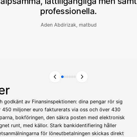
jälpsamma, lättillgängliga men samt
professionella.
Aden Abdirizak, matbud
er
och godkänt av Finansinspektionen: dina pengar rör sig
er 450 miljoner euro fakturerats via oss och över 430
apparna, bokföringen, den säkra posten med elektronisk
net runt, med källor. Stark bankidentifiering håller
etsanmälningarna för löneutbetalningen skickas direkt