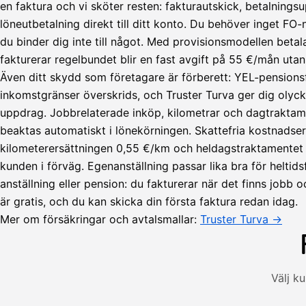
en faktura och vi sköter resten: fakturautskick, betalningsu
löneutbetalning direkt till ditt konto. Du behöver inget F
du binder dig inte till något. Med provisionsmodellen beta
fakturerar regelbundet blir en fast avgift på 55 €/mån utan
Även ditt skydd som företagare är förberett: YEL-pensions
inkomstgränser överskrids, och Truster Turva ger dig olyck
uppdrag. Jobbrelaterade inköp, kilometrar och dagtraktam
beaktas automatiskt i lönekörningen. Skattefria kostnadse
Lähetä
kilometerersättningen 0,55 €/km och heldagstraktamentet 5
lasku
kunden i förväg. Egenanställning passar lika bra för heltid
Laskut
Acme
Asiakas
anställning eller pension: du fakturerar när det finns jobb o
Oy
är gratis, och du kan skicka din första faktura redan idag.
Lasku lähetetty
Uusi lasku
Kuljetuspalvelut,
Mer om försäkringar och avtalsmallar:
Truster Turva →
heinäkuu
1
850,00
€
ALV
Välj k
471,75
25,5
€
2
%