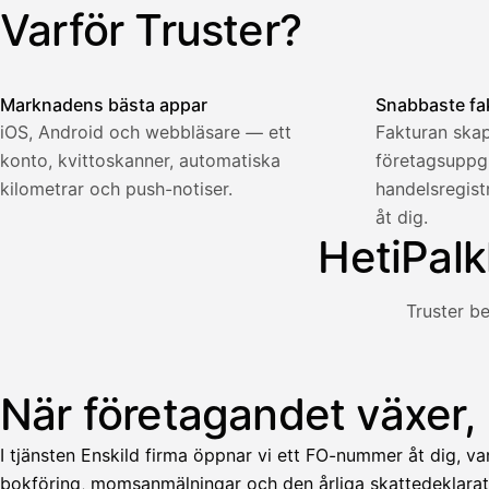
321,75
Yhteensä
Varför Truster?
Illustration: en användare skapar en faktura i Truster-app
€
Marknadens bästa appar
Snabbaste fa
iOS, Android och webbläsare — ett
Fakturan skap
konto, kvittoskanner, automatiska
företagsuppgif
Palkka
kilometrar och push-notiser.
handelsregis
åt dig.
Palkka maksussa
Lasku · Acme Oy
HetiPalk
Odottaa maksua
Nosta palkkaa
Truster be
Bruttopalkka
Palvelumaksu
HetiPalkka 5 %
När företagandet växer,
Illustration: en användare tar ut lön från en faktura som k
Ennakonpidätys
I tjänsten Enskild firma öppnar vi ett FO-nummer åt dig, va
Tilillesi
bokföring, momsanmälningar och den årliga skattedeklarat