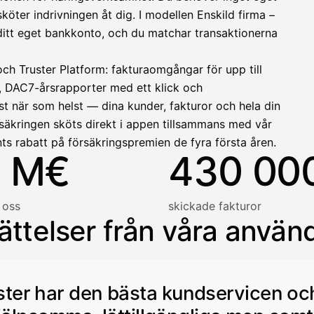
ter indrivningen åt dig. I modellen Enskild firma –
llinen nosto
ll ditt eget bankkonto, och du matchar transaktionerna
lasku on maksettu
och Truster Platform: fakturaomgångar för upp till
, DAC7-årsrapporter med ett klick och
t när som helst — dina kunder, fakturor och hela din
säkringen sköts direkt i appen tillsammans med vår
ts rabatt på försäkringspremien de fyra första åren.
 M€
430 00
 oss
skickade fakturor
ättelser från våra använ
ster har den bästa kundservicen oc