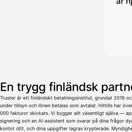
är h
En trygg finländsk partn
Truster är ett finländskt betalningsinstitut, grundat 2019 
under tillsyn och lönen betalas som avtalat. Hittills har öv
000 fakturor skickats. Vi bygger allt väsentligt själva — 
signering och en AI-assistent som svarar på dina frågor dyg
Avustaja
kontot ditt, och dina uppgifter lagras krypterade. Myndigh