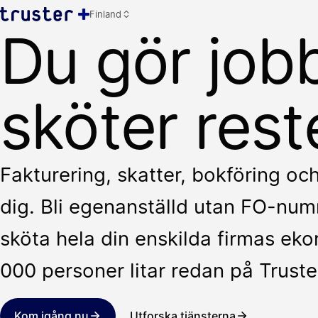
Finland
Du gör jobb
sköter rest
Fakturering, skatter, bokföring oc
dig. Bli egenanställd utan FO-numm
sköta hela din enskilda firmas ek
000 personer litar redan på Truste
Kom igång nu
Utforska tjänsterna