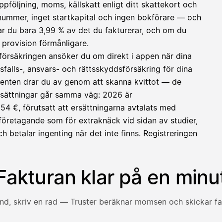
ppföljning, moms, källskatt enligt ditt skattekort och
O-nummer, inget startkapital och ingen bokförare — och
lar du bara 3,99 % av det du fakturerar, och om du
 provision förmånligare.
försäkringen ansöker du om direkt i appen när dina
sfalls-, ansvars- och rättsskyddsförsäkring för dina
enten drar du av genom att skanna kvittot — de
rsättningar går samma väg: 2026 är
4 €, förutsatt att ersättningarna avtalats med
sföretagande som för extraknäck vid sidan av studier,
ch betalar ingenting när det inte finns. Registreringen
Fakturan klar på en minu
und, skriv en rad — Truster beräknar momsen och skickar fa