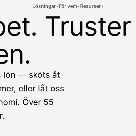
Lösningar
För vem
Resurser
et. Truster
en.
h lön — sköts åt
er, eller låt oss
onomi. Över 55
r.