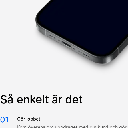
Så enkelt är det
01
Gör jobbet
Kom överens om uppdraget med din kund och gör j