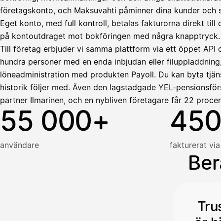
företagskonto, och Maksuvahti påminner dina kunder och skö
HetiPalkka
Tava
Eget konto, med full kontroll, betalas fakturorna direkt ti
Kun 
Ennen laskun maksua
på kontoutdraget mot bokföringen med några knapptryck.
Vahvista
Till företag erbjuder vi samma plattform via ett öppet API 
hundra personer med en enda inbjudan eller filuppladdning
löneadministration med produkten Payoll. Du kan byta tjäns
historik följer med. Även den lagstadgade YEL-pensionsför
partner Ilmarinen, och en nybliven företagare får 22 procen
55 000+
450
användare
fakturerat via
Ber
Tru