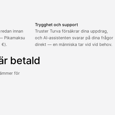
fakturan skickas.
Trygghet och support
 redan innan
Truster Turva försäkrar dina uppdrag,
 — Pikamaksu
och AI-assistenten svarar på dina frågor
 €).
direkt — en människa tar vid vid behov.
är betald
stämmer för
nen direkt mot en avgift på fem procent.