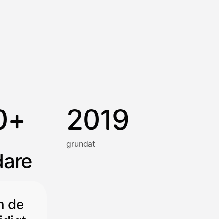
0+
2019
grundat
dare
h de