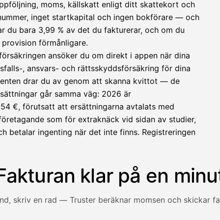
ppföljning, moms, källskatt enligt ditt skattekort och
O-nummer, inget startkapital och ingen bokförare — och
lar du bara 3,99 % av det du fakturerar, och om du
 provision förmånligare.
försäkringen ansöker du om direkt i appen när dina
sfalls-, ansvars- och rättsskyddsförsäkring för dina
enten drar du av genom att skanna kvittot — de
rsättningar går samma väg: 2026 är
4 €, förutsatt att ersättningarna avtalats med
sföretagande som för extraknäck vid sidan av studier,
ch betalar ingenting när det inte finns. Registreringen
Fakturan klar på en minu
und, skriv en rad — Truster beräknar momsen och skickar fa