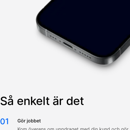
Så enkelt är det
01
Gör jobbet
Kom överens om uppdraget med din kund och gör j