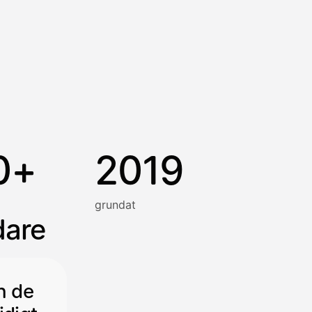
0+
2019
grundat
dare
h de