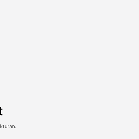
t
kturan.