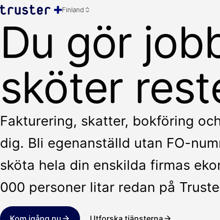
Finland
Du gör jobb
sköter rest
Fakturering, skatter, bokföring oc
dig. Bli egenanställd utan FO-numm
sköta hela din enskilda firmas ek
000 personer litar redan på Truste
Kom igång nu
Utforska tjänsterna