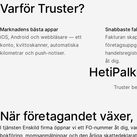
321,75
Yhteensä
Varför Truster?
Illustration: en användare skapar en faktura i Truster-app
€
Marknadens bästa appar
Snabbaste fa
iOS, Android och webbläsare — ett
Fakturan skap
konto, kvittoskanner, automatiska
företagsuppgif
Palkka
kilometrar och push-notiser.
handelsregis
åt dig.
Palkka maksussa
Lasku · Acme Oy
HetiPalk
Odottaa maksua
Nosta palkkaa
Truster be
Bruttopalkka
Palvelumaksu
HetiPalkka 5 %
När företagandet växer,
Illustration: en användare tar ut lön från en faktura som k
Ennakonpidätys
I tjänsten Enskild firma öppnar vi ett FO-nummer åt dig, va
Tilillesi
bokföring, momsanmälningar och den årliga skattedeklarat