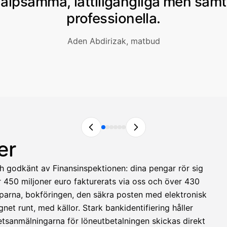
jälpsamma, lättillgängliga men samt
professionella.
Aden Abdirizak, matbud
er
och godkänt av Finansinspektionen: dina pengar rör sig
er 450 miljoner euro fakturerats via oss och över 430
apparna, bokföringen, den säkra posten med elektronisk
net runt, med källor. Stark bankidentifiering håller
etsanmälningarna för löneutbetalningen skickas direkt