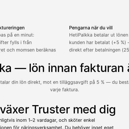
en — kund och rad fylls i, momsen beräknas automatiskt och 
ktureringen
Pengarna när du vill
as på en minut:
HetiPalkka betalar ut lönen
ter fylls i från
kunden har betalat (+5 %)
tret och momsen beräknas
direkt efter betalningen (25
2 321,75 €
ka — lön innan fakturan 
talar din lön direkt, mot en tilläggsavgift på 5 % — du be
varje faktura.
1 850,00 €
−92,50 €
−73,82 €
 växer Truster med dig
unden ännu inte betalat — med HetiPalkka betalar Truster lö
−412,00 €
nligtvis inom 1–2 vardagar, och sköter enkel
1 271,68 €
ionen för näringsverksamhet. Du behöver inget eget