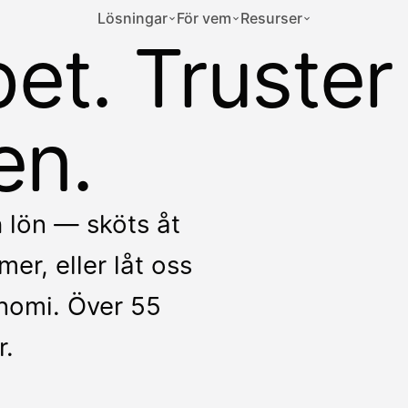
Lösningar
För vem
Resurser
et. Truster
en.
h lön — sköts åt
er, eller låt oss
onomi. Över 55
r.