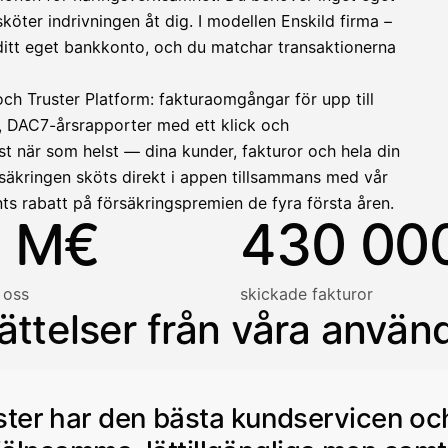
ter indrivningen åt dig. I modellen Enskild firma –
llinen nosto
ll ditt eget bankkonto, och du matchar transaktionerna
lasku on maksettu
och Truster Platform: fakturaomgångar för upp till
, DAC7-årsrapporter med ett klick och
t när som helst — dina kunder, fakturor och hela din
säkringen sköts direkt i appen tillsammans med vår
ts rabatt på försäkringspremien de fyra första åren.
 M€
430 00
 oss
skickade fakturor
ättelser från våra använ
ster har den bästa kundservicen oc