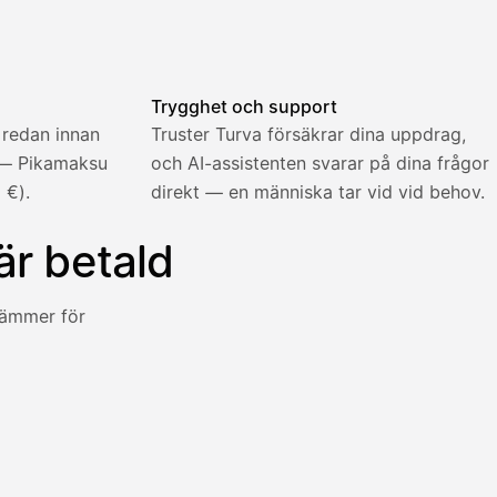
fakturan skickas.
Trygghet och support
 redan innan
Truster Turva försäkrar dina uppdrag,
 — Pikamaksu
och AI-assistenten svarar på dina frågor
 €).
direkt — en människa tar vid vid behov.
är betald
stämmer för
nen direkt mot en avgift på fem procent.