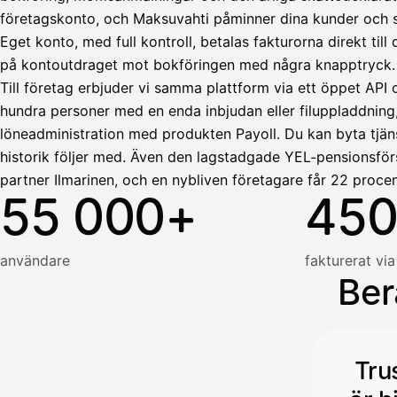
företagskonto, och Maksuvahti påminner dina kunder och skö
HetiPalkka
Tava
Eget konto, med full kontroll, betalas fakturorna direkt ti
Kun 
Ennen laskun maksua
på kontoutdraget mot bokföringen med några knapptryck.
Vahvista
Till företag erbjuder vi samma plattform via ett öppet API 
hundra personer med en enda inbjudan eller filuppladdning
löneadministration med produkten Payoll. Du kan byta tjäns
historik följer med. Även den lagstadgade YEL-pensionsför
partner Ilmarinen, och en nybliven företagare får 22 procen
55 000+
450
användare
fakturerat via
Ber
Tru