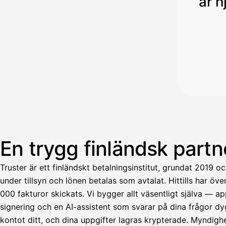
är h
En trygg finländsk partn
Truster är ett finländskt betalningsinstitut, grundat 2019 
under tillsyn och lönen betalas som avtalat. Hittills har öv
000 fakturor skickats. Vi bygger allt väsentligt själva — 
signering och en AI-assistent som svarar på dina frågor dyg
Avustaja
kontot ditt, och dina uppgifter lagras krypterade. Myndigh