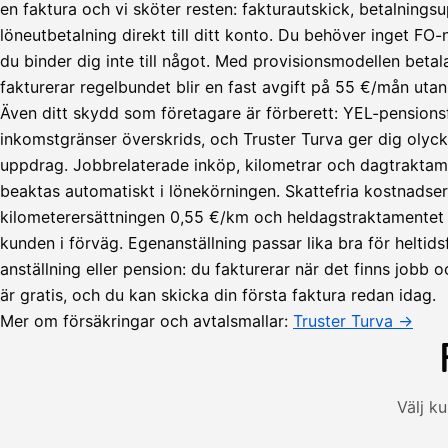
en faktura och vi sköter resten: fakturautskick, betalningsu
löneutbetalning direkt till ditt konto. Du behöver inget F
du binder dig inte till något. Med provisionsmodellen beta
fakturerar regelbundet blir en fast avgift på 55 €/mån utan
Även ditt skydd som företagare är förberett: YEL-pensions
inkomstgränser överskrids, och Truster Turva ger dig olyck
uppdrag. Jobbrelaterade inköp, kilometrar och dagtraktam
beaktas automatiskt i lönekörningen. Skattefria kostnadse
Lähetä
kilometerersättningen 0,55 €/km och heldagstraktamentet 5
lasku
kunden i förväg. Egenanställning passar lika bra för heltid
Laskut
Acme
Asiakas
anställning eller pension: du fakturerar när det finns jobb o
Oy
är gratis, och du kan skicka din första faktura redan idag.
Lasku lähetetty
Uusi lasku
Kuljetuspalvelut,
Mer om försäkringar och avtalsmallar:
Truster Turva →
heinäkuu
1
850,00
€
ALV
Välj k
471,75
25,5
€
2
%