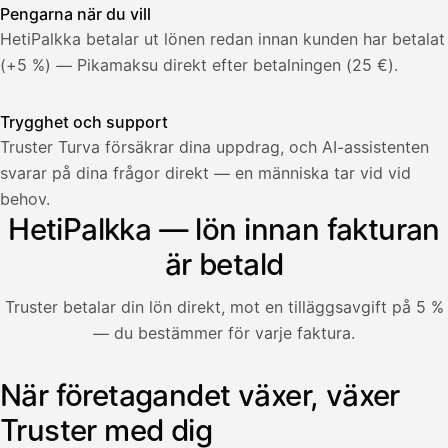
Pengarna när du vill
HetiPalkka betalar ut lönen redan innan kunden har betalat
(+5 %) — Pikamaksu direkt efter betalningen (25 €).
Trygghet och support
Truster Turva försäkrar dina uppdrag, och AI-assistenten
svarar på dina frågor direkt — en människa tar vid vid
Palkka
behov.
HetiPalkka — lön innan fakturan
Palkka maksussa
Lasku · Acme Oy
Odottaa maksua
är betald
Nosta palkkaa
Truster betalar din lön direkt, mot en tilläggsavgift på 5 %
— du bestämmer för varje faktura.
Bruttopalkka
Palvelumaksu
HetiPalkka 5 %
När företagandet växer, växer
Illustration: en användare tar ut lön från en faktura som k
Ennakonpidätys
Truster med dig