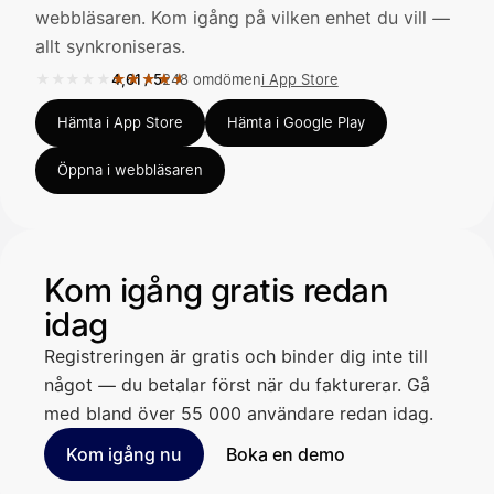
webbläsaren. Kom igång på vilken enhet du vill —
allt synkroniseras.
Kirjoita viesti…
★★★★★
★★★★★
4,61
/
5
248 omdömen
i App Store
Betyg 4,61 av 5 i App Store, 248 omdömen.
Hämta i App Store
Hämta i Google Play
Öppna i webbläsaren
Kom igång gratis redan
idag
Registreringen är gratis och binder dig inte till
något — du betalar först när du fakturerar. Gå
med bland över 55 000 användare redan idag.
Kom igång nu
Boka en demo