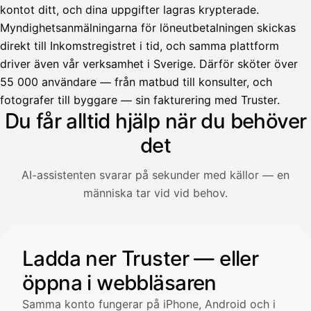
kontot ditt, och dina uppgifter lagras krypterade.
Myndighetsanmälningarna för löneutbetalningen skickas
direkt till Inkomstregistret i tid, och samma plattform
driver även vår verksamhet i Sverige. Därför sköter över
55 000 användare — från matbud till konsulter, och
Avustaja
fotografer till byggare — sin fakturering med Truster.
Du får alltid hjälp när du behöver
Hei! Miten voin auttaa?
det
AI-assistenten svarar på sekunder med källor — en
Avaa Kuitit-välilehti ja valitse Skanna
människa tar vid vid behov.
Truster lukee summan ja ALV
automaattisesti — tarkista tiedot ja
Illustration: en användare frågar AI-assistenten om hur man 
Ladda ner Truster — eller
öppna i webbläsaren
Kuittien lisääminen
LÄHTEET
Samma konto fungerar på iPhone, Android och i