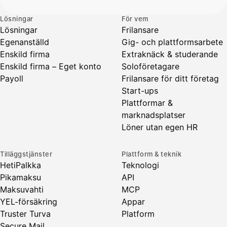
Lösningar
För vem
Lösningar
Frilansare
Egenanställd
Gig- och plattformsarbete
Enskild firma
Extraknäck & studerande
Enskild firma – Eget konto
Soloföretagare
Payoll
Frilansare för ditt företag
Start-ups
Plattformar &
marknadsplatser
Löner utan egen HR
Tilläggstjänster
Plattform & teknik
HetiPalkka
Teknologi
Pikamaksu
API
Maksuvahti
MCP
YEL-försäkring
Appar
Truster Turva
Platform
Secure Mail