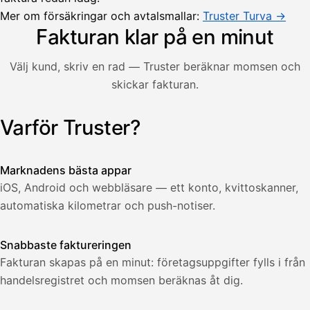
Lasku lähetetty
Uusi lasku
Mer om försäkringar och avtalsmallar:
Kuljetuspalvelut,
Truster Turva →
heinäkuu
Fakturan klar på en minut
1
850,00
Välj kund, skriv en rad — Truster beräknar momsen och
€
ALV
skickar fakturan.
471,75
25,5
€
2
%
321,75
Yhteensä
Varför Truster?
Illustration: en användare skapar en faktura i Truster-app
€
Marknadens bästa appar
iOS, Android och webbläsare — ett konto, kvittoskanner,
automatiska kilometrar och push-notiser.
Snabbaste faktureringen
Fakturan skapas på en minut: företagsuppgifter fylls i från
handelsregistret och momsen beräknas åt dig.