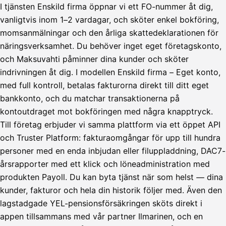
Tilillesi
I tjänsten Enskild firma öppnar vi ett FO-nummer åt dig,
vanligtvis inom 1–2 vardagar, och sköter enkel bokföring,
HetiPalkka
Tava
momsanmälningar och den årliga skattedeklarationen för
Kun 
Ennen laskun maksua
näringsverksamhet. Du behöver inget eget företagskonto,
och Maksuvahti påminner dina kunder och sköter
Vahvista
indrivningen åt dig. I modellen Enskild firma – Eget konto,
med full kontroll, betalas fakturorna direkt till ditt eget
bankkonto, och du matchar transaktionerna på
kontoutdraget mot bokföringen med några knapptryck.
Till företag erbjuder vi samma plattform via ett öppet API
och Truster Platform: fakturaomgångar för upp till hundra
personer med en enda inbjudan eller filuppladdning, DAC7-
årsrapporter med ett klick och löneadministration med
produkten Payoll. Du kan byta tjänst när som helst — dina
kunder, fakturor och hela din historik följer med. Även den
lagstadgade YEL-pensionsförsäkringen sköts direkt i
appen tillsammans med vår partner Ilmarinen, och en