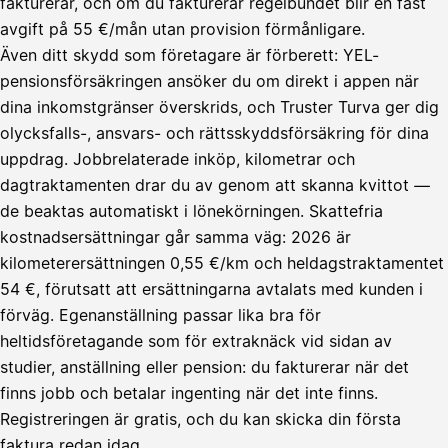
fakturerar, och om du fakturerar regelbundet blir en fast
avgift på 55 €/mån utan provision förmånligare.
Även ditt skydd som företagare är förberett: YEL-
pensionsförsäkringen ansöker du om direkt i appen när
dina inkomstgränser överskrids, och Truster Turva ger dig
olycksfalls-, ansvars- och rättsskyddsförsäkring för dina
uppdrag. Jobbrelaterade inköp, kilometrar och
dagtraktamenten drar du av genom att skanna kvittot —
de beaktas automatiskt i lönekörningen. Skattefria
kostnadsersättningar går samma väg: 2026 är
kilometerersättningen 0,55 €/km och heldagstraktamentet
54 €, förutsatt att ersättningarna avtalats med kunden i
förväg. Egenanställning passar lika bra för
heltidsföretagande som för extraknäck vid sidan av
studier, anställning eller pension: du fakturerar när det
Lähetä
finns jobb och betalar ingenting när det inte finns.
lasku
Registreringen är gratis, och du kan skicka din första
Laskut
Acme
Asiakas
Oy
faktura redan idag.